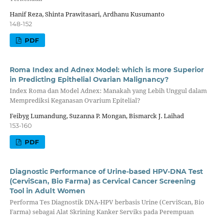
Hanif Reza, Shinta Prawitasari, Ardhanu Kusumanto
148-152
PDF
Roma Index and Adnex Model: which is more Superior
in Predicting Epithelial Ovarian Malignancy?
Index Roma dan Model Adnex: Manakah yang Lebih Unggul dalam
Memprediksi Keganasan Ovarium Epitelial?
Feibyg Lumandung, Suzanna P. Mongan, Bismarck J. Laihad
153-160
PDF
Diagnostic Performance of Urine-based HPV-DNA Test
(CerviScan, Bio Farma) as Cervical Cancer Screening
Tool in Adult Women
Performa Tes Diagnostik DNA-HPV berbasis Urine (CerviScan, Bio
Farma) sebagai Alat Skrining Kanker Serviks pada Perempuan